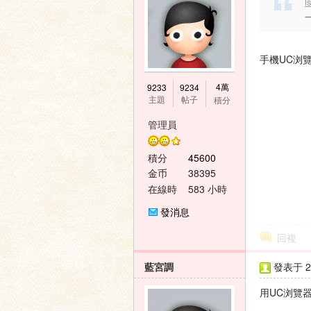
l
手機UC浏
4萬
9233
9234
主題
帖子
積分
管理員
積分
45600
金币
38395
在線時
583 小時
間
發消息
回複
藍宮調
發表于 20
用UC浏覽