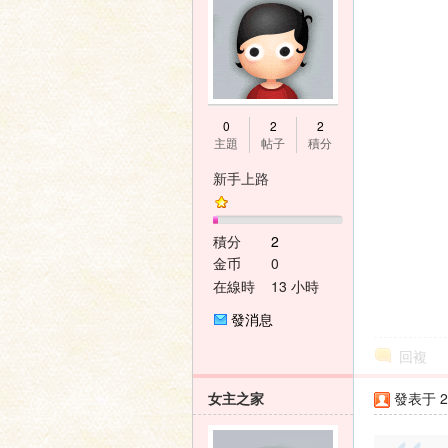
家
0
2
2
主題
帖子
積分
新手上路
積分
2
金币
0
論
在線時
13 小時
間
發消息
回複
女主之家
發表于 20