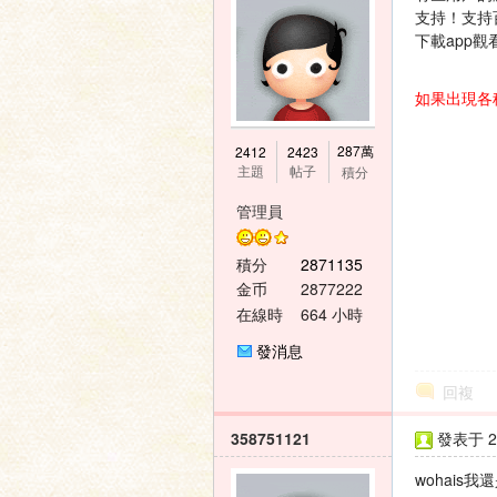
支持！支持
下載app觀
如果出現各
神
287萬
2412
2423
主題
帖子
積分
管理員
積分
2871135
金币
2877222
在線時
664 小時
間
發消息
之
回複
358751121
發表于 20
wohais