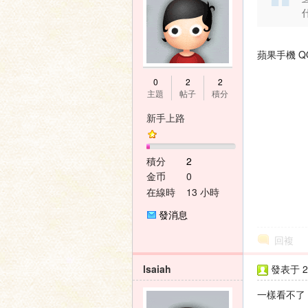
蘋果手機 
0
2
2
主題
帖子
積分
新手上路
積分
2
金币
0
在線時
13 小時
間
發消息
回複
lsaiah
發表于 20
一樣看不了