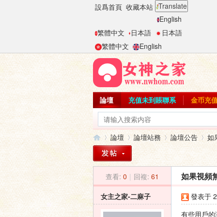
Translate
設爲首頁
收藏本站
English
繁體中文
日本語
日本語
繁體中文
English
論壇
充值未到賬聯系
金币充
論壇
論壇站務
論壇公告
如
查看:
0
|
回複:
61
如果視頻無
女
»
›
›
›
女主之家-二麻子
發表于 20
有些用戶的