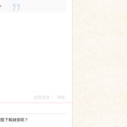
了
使用道具
舉報
網盤下載鏈接呢？