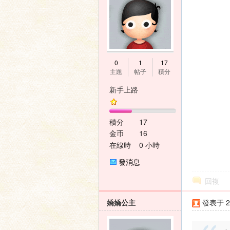
0
1
17
主題
帖子
積分
新手上路
積分
17
金币
16
在線時
0 小時
間
發消息
回複
嬌嬌公主
發表于 20