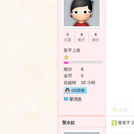
0
6
6
主題
帖子
積分
新手上路
積分
6
金币
0
在線時
32 小時
間
發消息
回複
聖水奴
發表于 20