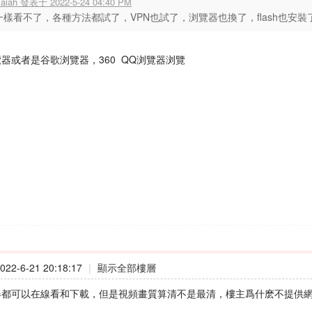
saiah 發表于 2022-5-24 04:40 PM
一樣看不了，各種方法都試了，VPN也試了，浏覽器也換了，flash也安裝
覽器或者是谷歌浏覽器，360 QQ浏覽器浏覽
22-6-21 20:18:17
|
顯示全部樓層
器都可以在線看和下載，但是視頻畫質算清不是最清，樓主爲什麽不提供