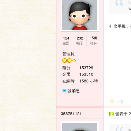
3
壇
什麽手機，
15萬
124
232
主題
帖子
積分
管理員
積分
153729
金币
153510
在線時
1586 小時
間
發消息
回複
358751121
發表于 20
女