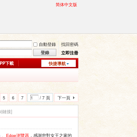
简体中文版
自動登錄
找回密碼
登錄
立即注冊
APP下載
快捷導航
5
6
7
/ 7 頁
下一頁
制鏈接]
，感謝您對女王之家的
器
、Edge浏覽器