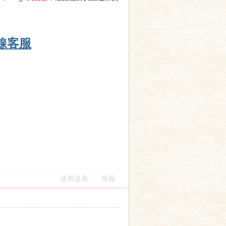
線客服
使用道具
舉報