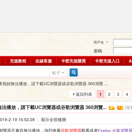
用戶名
密碼
值
充值教程
在線客服
卡密充值購買
卡密充值入口
帖子
搜
果視頻無法播放，請下載UC浏覽器或谷歌浏覽器 360浏覽 ...
返回列表
1
2
3
4
索
[複
法播放，請下載UC浏覽器或谷歌浏覽器 360浏覽...
19-2-19 16:52:28
|
顯示全部樓層
浏覽器不兼容無法播放，強烈推薦
谷歌浏覽器
觀看或者
Firefox 火狐浏覽