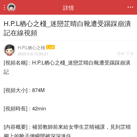
詳情


H.P.L栖心之棧_迷戀芷晴白靴遭受踢踩崩潰
記在線視頻
H.P.L栖心之棧
Lv.8
0
0
2025-5-6 15:26:21


[視頻名稱] : H.P.L栖心之棧_迷戀芷晴白靴遭受踢踩崩潰
記
[視頻大小] : 874M
[視頻時長] : 42min
[内容概要] : 補習教師前來給女學生芷晴補課，見到芷晴
腳上的靴子便瞬間被深深迷住。