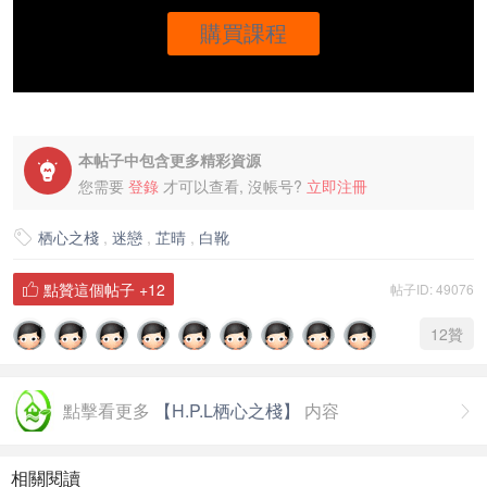
購買課程
本帖子中包含更多精彩資源

您需要
登錄
才可以查看, 沒帳号?
立即注冊
栖心之棧
,
迷戀
,
芷晴
,
白靴

點贊這個帖子
+12
帖子ID: 49076

12
贊
點擊看更多
【H.P.L栖心之棧】
内容

相關閱讀