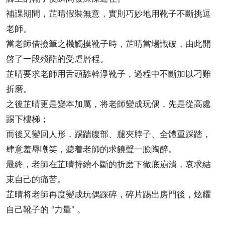
補課期間，芷晴假裝無意，實則巧妙地用靴子不斷挑逗
老師。
當老師借撿筆之機觸摸靴子時，芷晴當場識破，由此開
啓了一段殘酷的受虐曆程。
芷晴要求老師用舌頭舔幹淨靴子，過程中不斷加以刁難
折磨。
之後芷晴更是變本加厲，将老師變成玩偶，先是從高處
踢下樓梯；
而後又變回人形，踢踹腹部、腿夾脖子、全體重踩踏，
肆意羞辱嘲笑，聽着老師的求饒聲一臉陶醉。
最終，老師在芷晴持續不斷的折磨下徹底崩潰，哀求結
束自己的痛苦。
芷晴将老師再度變成玩偶踩碎，碎片踢出房門後，炫耀
自己靴子的 “力量” 。