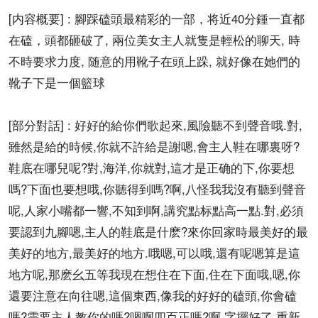
[内容概要] : 腳踩磕頭最精彩的一部，将近40分鍾一直都
在磕，頭都砸破了, 兩位美女主人就隻是輕松的聊天, 時
不時要求力度, 随意的用靴子在頭上跺, 就好像在她們的
靴子下是一個籃球
[部分對話] : 好好的給你們歌起來,風險聽不到聲音哦.對,
雖然是給的時候,你就不許給是謝嗯,會主人鞋在哪裏呀?
鞋底在哪兒呢?對,海洋,你就對,這才是正确的下,你要想
嗎?下面也要想哦,你聽得到嗎?啊,八怪我我沒有聽到聲音
呢,人家小嘴都一響,不知到啊,講究點标點高一點.對,必須
要認到九腳嗯,主人的鞋底是什麽?來你回家時最美好的最
美好的地方,最美好的地方.哦嗯,可以哦,還有呢嗯算是這
地方呢,那麽幺五等我現在想住在下面,住在下面哦,嗯,你
還要注意在向往嗯,這個東西,像我的好好的磕頭,你會磕
嗎?需要主人教你的嗎?嗯啊四百正嗎?啊,字擺好了,重新