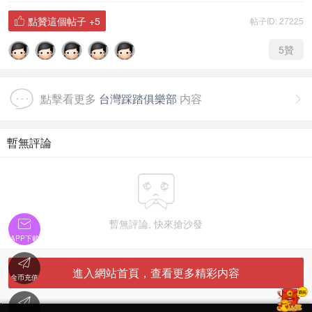
點贊這個帖子
+5
帖子ID: 27225

5
贊
點擊看更多
台灣踩踏俱樂部
内容

暫無評論


暫無評論, 快來搶沙發
APP下載

進入網站首頁，查看更多精彩内容
金币充值

'