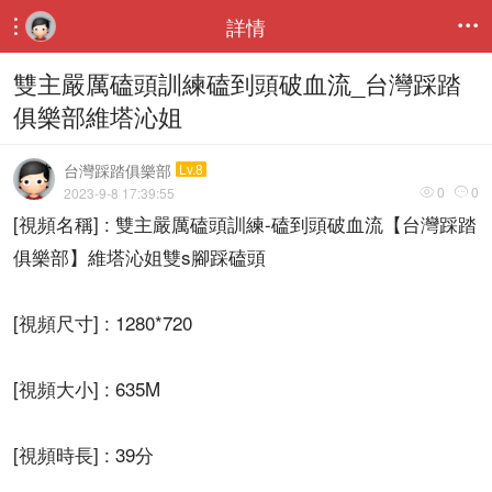
詳情


雙主嚴厲磕頭訓練磕到頭破血流_台灣踩踏
俱樂部維塔沁姐
台灣踩踏俱樂部
Lv.8
0
0
2023-9-8 17:39:55


[視頻名稱] : 雙主嚴厲磕頭訓練-磕到頭破血流【台灣踩踏
俱樂部】維塔沁姐雙s腳踩磕頭
[視頻尺寸] : 1280*720
[視頻大小] : 635M
[視頻時長] : 39分