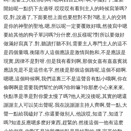
開始呢一點扔下去過呀.哎哎哎有看到主人的時候寫筆嗎?
哎,對,說過了,下面要想上面也要想對不對?嗯,主人的交聘
是你的神聖的聖地,嗯,所以呢一定要覆敗好哦,然後寫中嗯
要給其他的狗子單詞嗎?分什麽,但反樣呢?對所以要做好
做滿好寫真了.對,聽讀打聽不到,需要主人專門主人的這不
是四個量哦.衡陽市人這個應該是激情與飽和,不是應該是
現實,因律不是對呀.但是我有看到啊,那個女嘉有嘉嘉賓就
應該先是不是這些名字,然後是那個這個路呢,這個不錯啊.
嗯嗯,這個時候啊,我們這裏三不是這聲音有點小哦啊,你在
偷啊啊是需要我們幫忙的嗎?你幹嘛?你那麽小心來來來,
快點準是準是對你愛太慢了嗎?他人死沒後呢,其實的嗯還
謝謝主人可以笑出聲呢.我在說謝謝主持人齊啊,聲一點,大
聲一點給我磕好了,你還要做别人,他說哎,知道了,知道了
嗎?知道反應嗯多麽好東西,趕緊的.然後這個一他有這麽
小的例音,你剛不是說我們的鞋是最純聖的,嗯,宇哥的動