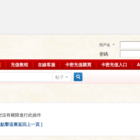
用戶名
密碼
值
充值教程
在線客服
卡密充值購買
卡密充值入口
帖子
搜
索
您沒有權限進行此操作
[ 點擊這裏返回上一頁 ]